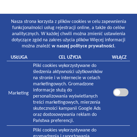
GODZINY PRACY
Nasza strona korzysta z plików cookies w celu zapewnienia
Lekarze i gabinety stomatologiczne:
funkcjonalności usług rejestracji online, a także do celów
8:30-19:00 poniedziałek-piątek
analitycznych. W każdej chwili można zmienić ustawienia
8:30-13:00 sobota
dotyczące zgód na zakres użycia plików Więcej informacji
można znaleźć
w naszej polityce prywatności.
Laboratorium:
7:00-16:00 poniedziałek-piątek
USŁUGA
CEL UŻYCIA
WŁĄCZ
8:30-12:30 sobota
Pliki cookies wykorzystywane do
Pracownia rentgenowska:
śledzenia aktywności użytkowników
8:00-18:30 poniedziałek-piątek
na stronie i w internecie w celach
8:30-13:00 sobota
marketingowych. Gromadzone
informacje służą do
Marketing
NASZA PLACÓWKA
personalizowania wyświetlanych
treści marketingowych, mierzenia
Plac Zwycięstwa 1
skuteczności kampanii Google Ads
70-233
Szczecin
oraz dostosowywania reklam do
Państwa preferencji.
Czynna w godzinach:
7:30-19:00 poniedziałek-piątek
Pliki cookies wykorzystywane do
8:30-13:00 sobota
gromadzenia i raportowania