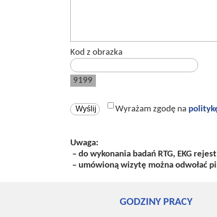
Kod z obrazka
9199
Wyrażam zgodę na
polityk
Uwaga:
– do wykonania badań RTG, EKG rejest
– umówioną wizytę można odwołać pis
GODZINY PRACY