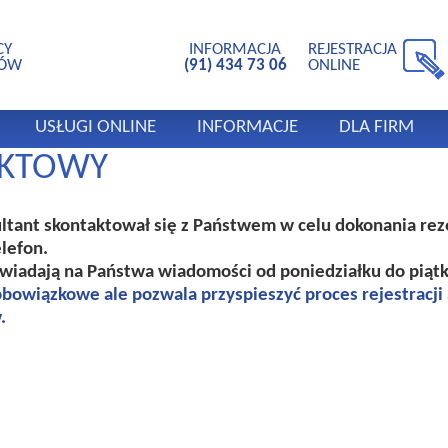
CY
INFORMACJA
REJESTRACJA
TÓW
(91) 434 73 06
ONLINE
USŁUGI ONLINE
INFORMACJE
DLA FIRM
AKTOWY
ultant skontaktował się z Państwem w celu dokonania rez
elefon.
owiadają na Państwa wiadomości od poniedziałku do piątk
 obowiązkowe ale pozwala przyspieszyć proces rejestracji
.