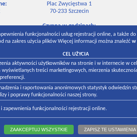
ne:
Plac Zwycięstwa 1
k
70-233
Szczecin
Czynna w godzinach:
7:30-19:00 poniedziałek-piątek
apewnienia funkcjonalności usług rejestracji online, a także d
k
8:30-13:00 sobota
d na zakres użycia plików Więcej informacji można znaleźć
w 
CEL UŻYCIA
k
dzenia aktywności użytkowników na stronie i w internecie w
a wyświetlanych treści marketingowych, mierzenia skutecznoś
referencji.
omadzenia i raportowania anonimowych statystyk odwiedzin s
zy i poprawy funkcjonalności naszej strony.
 firm:
 zapewnienia funkcjonalności rejestracji online.
ZAAKCEPTUJ WSZYSTKIE
ZAPISZ TE USTAWIENIA