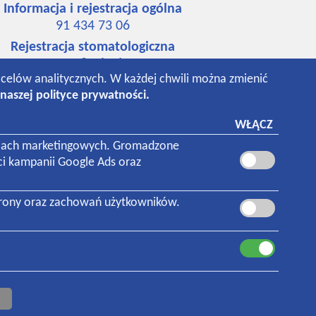
Informacja i rejestracja ogólna
91 434 73 06
Rejestracja stomatologiczna
91 484 65 67
o celów analitycznych. W każdej chwili można zmienić
534 742 148
naszej polityce prywatności.
531 018 293
Laboratorium
WŁĄCZ
91 434 94 76
 celach marketingowych. Gromadzone
ci kampanii Google Ads oraz
trony oraz zachowań użytkowników.