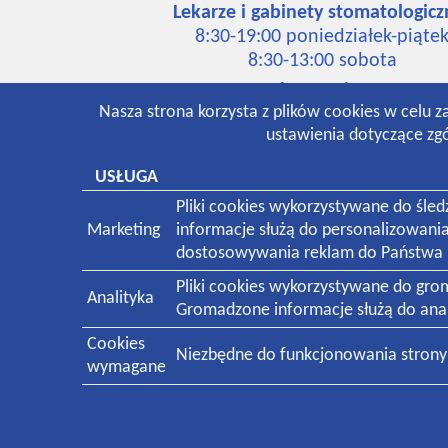
Lekarze i gabinety stomatologicz
8:30-19:00 poniedziałek-piąte
8:30-13:00 sobota
Laboratorium:
Nasza strona korzysta z plików cookies w celu z
7:00-16:00 poniedziałek-piąte
ustawienia dotyczące zgó
8:30-12:30 sobota
Pracownia rentgenowska:
USŁUGA
8:00-18:30 poniedziałek-piąte
Pliki cookies wykorzystywane do śle
8:30-13:00 sobota
Marketing
informacje służą do personalizowani
dostosowywania reklam do Państwa p
Pliki cookies wykorzystywane do gr
Analityka
Gromadzone informacje służą do anali
Świadczymy usługi medyczne dla pacjentów
Cookies
Niezbędne do funkcjonowania strony i
wymagane