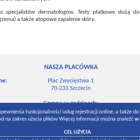
specjalistów dermatologów. Testy płatkowe służą do 
zema) a także atopowe zapalenie skóry.
NASZA PLACÓWKA
ne:
Plac Zwycięstwa 1
k
70-233
Szczecin
Czynna w godzinach:
7:30-19:00 poniedziałek-piątek
apewnienia funkcjonalności usług rejestracji online, a także d
k
8:30-13:00 sobota
d na zakres użycia plików Więcej informacji można znaleźć
w 
CEL UŻYCIA
k