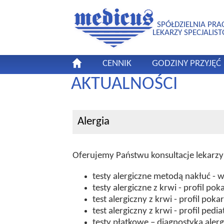
SPÓŁDZIELNIA PRA
LEKARZY SPECJALIS
CENNIK
GODZINY PRZYJĘĆ
AKTUALNOŚCI
Alergia
Oferujemy Państwu konsultacje lekarz
testy alergiczne metodą nakłuć - 
testy alergiczne z krwi - profil p
test alergiczny z krwi - profil po
test alergiczny z krwi - profil ped
testy płatkowe – diagnostyka ale