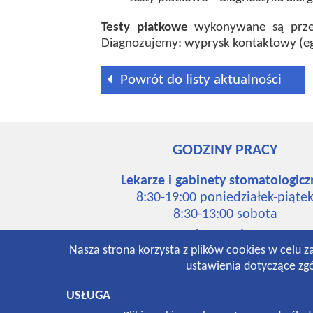
Testy płatkowe
wykonywane są przez 
Diagnozujemy: wyprysk kontaktowy (eg
Powrót do listy aktualności
GODZINY PRACY
Lekarze i gabinety stomatologicz
8:30-19:00 poniedziałek-piąte
8:30-13:00 sobota
Laboratorium:
Nasza strona korzysta z plików cookies w celu z
7:00-16:00 poniedziałek-piąte
ustawienia dotyczące zgó
8:30-12:30 sobota
Pracownia rentgenowska:
USŁUGA
8:00-18:30 poniedziałek-piąte