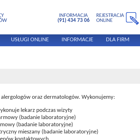
CY
INFORMACJA
REJESTRACJA
TÓW
(91) 434 73 06
ONLINE
USŁUGI ONLINE
INFORMACJE
DLA FIRM
y alergologów oraz dermatologów. Wykonujemy:
wykonuje lekarz podczas wizyty
okarmowy (badanie laboratoryjne)
karmowy (badanie laboratoryjne)
iatryczny mieszany (badanie laboratoryjne)
rgenów kontaktowych.