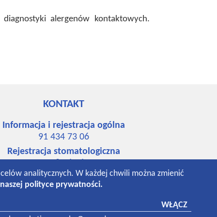
diagnostyki alergenów kontaktowych.
KONTAKT
Informacja i rejestracja ogólna
91 434 73 06
Rejestracja stomatologiczna
91 484 65 67
o celów analitycznych. W każdej chwili można zmienić
534 742 148
naszej polityce prywatności.
531 018 293
Laboratorium
WŁĄCZ
91 434 94 76