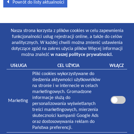
Powrót do listy aktualności
GODZINY PRACY
Nasza strona korzysta z plików cookies w celu zapewnienia
Lekarze i gabinety stomatologiczne:
funkcjonalności usług rejestracji online, a także do celów
8:30-19:00 poniedziałek-piątek
analitycznych. W każdej chwili można zmienić ustawienia
8:30-13:00 sobota
dotyczące zgód na zakres użycia plików Więcej informacji
można znaleźć
w naszej polityce prywatności.
Laboratorium:
7:00-16:00 poniedziałek-piątek
USŁUGA
CEL UŻYCIA
WŁĄCZ
8:30-12:30 sobota
Pliki cookies wykorzystywane do
Pracownia rentgenowska:
śledzenia aktywności użytkowników
8:00-18:30 poniedziałek-piątek
na stronie i w internecie w celach
8:30-13:00 sobota
marketingowych. Gromadzone
informacje służą do
Marketing
NASZA PLACÓWKA
personalizowania wyświetlanych
treści marketingowych, mierzenia
Plac Zwycięstwa 1
skuteczności kampanii Google Ads
70-233
Szczecin
oraz dostosowywania reklam do
Państwa preferencji.
Czynna w godzinach: