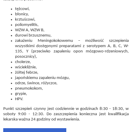
tężcowi,
błonicy,
krztuścowi,
poliomyelitis,
WZW A, WZW B,
durowi brzusznemu,
zakażeniu Meningokokowemu – możliwość szczepienia
wszystkimi dostępnymi preparatami z serotypem A, B, C, W-
135, Y (przeciwko zapaleniu opon mózgowo-rdzeniowych,
posocznicy),
cholerze,
wściekliźnie,
żółtej febrze,
japońskiemu zapaleniu mózgu,
odrze, śwince, różyczce,
pneumokokom,
grypie,
HPV.
Punkt szczepień czynny jest codziennie w godzinach 8:30 - 18:30, w
soboty 9:00 - 12:30. Do zaszczepienia konieczna jest kwalifikacja
lekarska ważna 24 godziny od wystawienia.