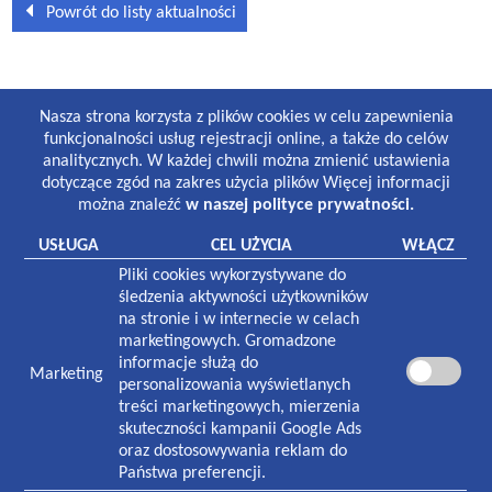
Powrót do listy aktualności
GODZINY PRACY
Nasza strona korzysta z plików cookies w celu zapewnienia
Lekarze i gabinety stomatologiczne:
funkcjonalności usług rejestracji online, a także do celów
8:30-19:00 poniedziałek-piątek
analitycznych. W każdej chwili można zmienić ustawienia
8:30-13:00 sobota
dotyczące zgód na zakres użycia plików Więcej informacji
można znaleźć
w naszej polityce prywatności.
Laboratorium:
7:00-16:00 poniedziałek-piątek
USŁUGA
CEL UŻYCIA
WŁĄCZ
8:30-12:30 sobota
Pliki cookies wykorzystywane do
Pracownia rentgenowska:
śledzenia aktywności użytkowników
8:00-18:30 poniedziałek-piątek
na stronie i w internecie w celach
8:30-13:00 sobota
marketingowych. Gromadzone
informacje służą do
Marketing
NASZA PLACÓWKA
personalizowania wyświetlanych
treści marketingowych, mierzenia
Plac Zwycięstwa 1
skuteczności kampanii Google Ads
70-233
Szczecin
oraz dostosowywania reklam do
Państwa preferencji.
Czynna w godzinach: