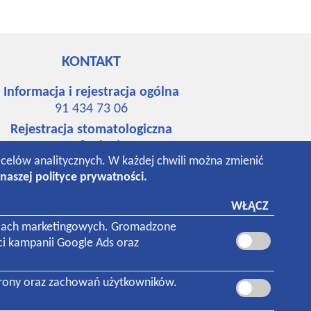
KONTAKT
Informacja i rejestracja ogólna
91 434 73 06
Rejestracja stomatologiczna
91 484 65 67
o celów analitycznych. W każdej chwili można zmienić
534 742 148
naszej polityce prywatności.
531 018 293
Laboratorium
WŁĄCZ
91 434 94 76
 celach marketingowych. Gromadzone
ci kampanii Google Ads oraz
trony oraz zachowań użytkowników.