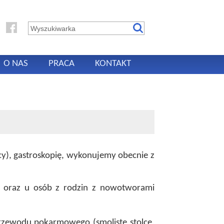
O NAS
PRACA
KONTAKT
), gastroskopię, wykonujemy obecnie z
ia oraz u osób z rodzin z nowotworami
rzewodu pokarmowego (smoliste stolce,