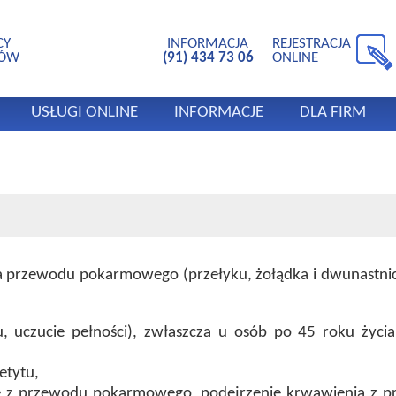
CY
INFORMACJA
REJESTRACJA
TÓW
(91) 434 73 06
ONLINE
USŁUGI ONLINE
INFORMACJE
DLA FIRM
przewodu pokarmowego (przełyku, żołądka i dwunastnicy
u, uczucie pełności), zwłaszcza u osób po 45 roku życ
etytu,
e z przewodu pokarmowego, podejrzenie krwawienia z p