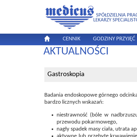
SPÓŁDZIELNIA PRA
LEKARZY SPECJALIS
CENNIK
GODZINY PRZYJĘĆ
AKTUALNOŚCI
Gastroskopia
Badania endoskopowe górnego odcinka 
bardzo licznych wskazań:
niestrawność (bóle w nadbrzusz
przewodu pokarmowego,
nagły spadek masy ciała, utrata ap
aktywne lub przebyte krwawieni