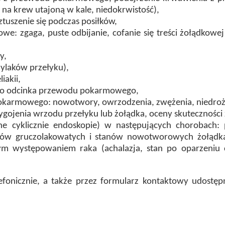
 na krew utajoną w kale, niedokrwistość),
rztuszenie się podczas posiłków,
e: zgaga, puste odbijanie, cofanie się treści żołądkowej
y,
żylaków przełyku),
iakii,
ego odcinka przewodu pokarmowego,
pokarmowego: nowotwory, owrzodzenia, zwężenia, niedroż
ygojenia wrzodu przełyku lub żołądka, oceny skuteczności
 cyklicznie endoskopie) w następujących chorobach: p
lipów gruczolakowatych i stanów nowotworowych żołądk
m występowaniem raka (achalazja, stan po oparzeniu c
fonicznie, a także przez formularz kontaktowy udostęp