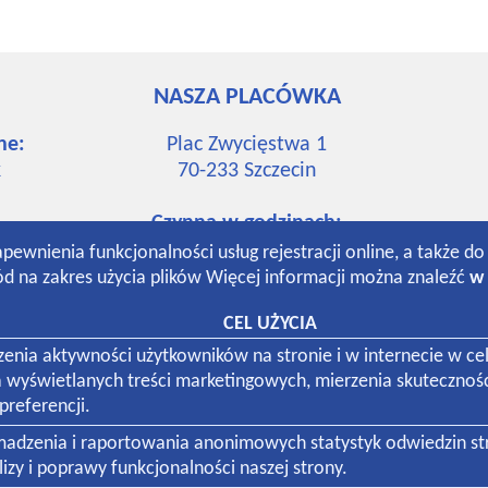
NASZA PLACÓWKA
ne:
Plac Zwycięstwa 1
k
70-233
Szczecin
Czynna w godzinach:
7:30-19:00 poniedziałek-piątek
apewnienia funkcjonalności usług rejestracji online, a także d
k
8:30-13:00 sobota
d na zakres użycia plików Więcej informacji można znaleźć
w 
CEL UŻYCIA
k
dzenia aktywności użytkowników na stronie i w internecie w
a wyświetlanych treści marketingowych, mierzenia skutecznoś
referencji.
omadzenia i raportowania anonimowych statystyk odwiedzin s
zy i poprawy funkcjonalności naszej strony.
 firm: