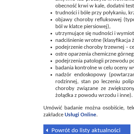
obecność krwi w kale, dodatni test
trudności i bóle przy połykaniu, k
objawy choroby refluksowej (typow
ból w klatce piersiowej),
utrzymujące się nudności i wymiot
nadciśnienie wrotne (klasyfikacja 
podejrzenie choroby trzewnej – cel
ostre oparzenia chemiczne górn
podejrzenia patologii przewodu 
badania kontrolne w celu oceny w
nadzór endoskopowy (powtarzane
rodzinnej, stan po leczeniu po
choroby związane ze zwiększony
żołądka z powodu wrzodu i inne).
Umówić badanie można osobiście, tele
zakładce
Usługi Online
.
Powrót do listy aktualności