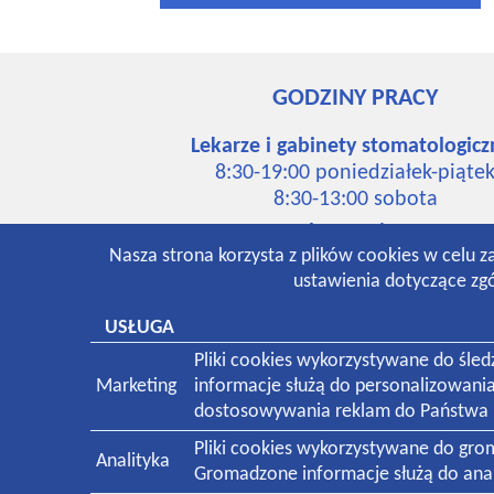
GODZINY PRACY
Lekarze i gabinety stomatologicz
8:30-19:00 poniedziałek-piąte
8:30-13:00 sobota
Laboratorium:
Nasza strona korzysta z plików cookies w celu z
7:00-16:00 poniedziałek-piąte
ustawienia dotyczące zgó
8:30-12:30 sobota
Pracownia rentgenowska:
USŁUGA
8:00-18:30 poniedziałek-piąte
Pliki cookies wykorzystywane do śle
8:30-13:00 sobota
Marketing
informacje służą do personalizowani
dostosowywania reklam do Państwa p
Pliki cookies wykorzystywane do gr
Analityka
Gromadzone informacje służą do anali
Świadczymy usługi medyczne dla pacjentów