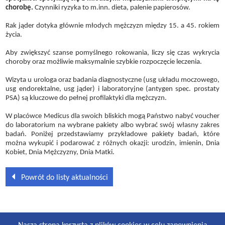
chorobę.
Czynniki ryzyka to m.inn. dieta, palenie papierosów.
Rak jąder dotyka głównie młodych mężczyzn między 15. a 45. rokiem
życia.
Aby zwiększyć szanse pomyślnego rokowania, liczy się czas wykrycia
choroby oraz możliwie maksymalnie szybkie rozpoczęcie leczenia.
Wizyta u urologa oraz badania diagnostyczne (usg układu moczowego,
usg endorektalne, usg jąder) i laboratoryjne (antygen spec. prostaty
PSA) są kluczowe do pełnej profilaktyki dla mężczyzn.
W placówce Medicus dla swoich bliskich mogą Państwo nabyć voucher
do laboratorium na wybrane pakiety albo wybrać swój własny zakres
badań. Poniżej przedstawiamy przykładowe pakiety badań, które
można wykupić i podarować z różnych okazji: urodzin, imienin, Dnia
Kobiet, Dnia Mężczyzny, Dnia Matki.
Powrót do listy aktualności
GODZINY PRACY