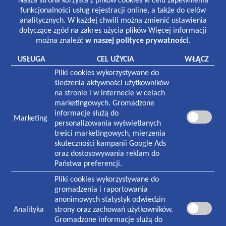
Nasza strona korzysta z plików cookies w celu zapewnienia
Lekarze i gabinety stomatologiczne:
funkcjonalności usług rejestracji online, a także do celów
8:30-19:00 poniedziałek-piątek
analitycznych. W każdej chwili można zmienić ustawienia
8:30-13:00 sobota
dotyczące zgód na zakres użycia plików Więcej informacji
można znaleźć
w naszej polityce prywatności.
Laboratorium:
7:00-16:00 poniedziałek-piątek
USŁUGA
CEL UŻYCIA
WŁĄCZ
8:30-12:30 sobota
Pliki cookies wykorzystywane do
Pracownia rentgenowska:
śledzenia aktywności użytkowników
8:00-18:30 poniedziałek-piątek
na stronie i w internecie w celach
8:30-13:00 sobota
marketingowych. Gromadzone
informacje służą do
Marketing
NASZA PLACÓWKA
personalizowania wyświetlanych
treści marketingowych, mierzenia
Plac Zwycięstwa 1
skuteczności kampanii Google Ads
70-233
Szczecin
oraz dostosowywania reklam do
Państwa preferencji.
Czynna w godzinach:
7:30-19:00 poniedziałek-piątek
Pliki cookies wykorzystywane do
8:30-13:00 sobota
gromadzenia i raportowania
anonimowych statystyk odwiedzin
Analityka
strony oraz zachowań użytkowników.
KONTAKT
Gromadzone informacje służą do