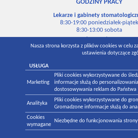
GODZINY PRACY
Lekarze i gabinety stomatologicz
8:30-19:00 poniedziałek-piąte
8:30-13:00 sobota
Laboratorium:
Nasza strona korzysta z plików cookies w celu z
7:00-16:00 poniedziałek-piąte
ustawienia dotyczące zgó
8:30-12:30 sobota
Pracownia rentgenowska:
USŁUGA
8:00-18:30 poniedziałek-piąte
Pliki cookies wykorzystywane do śle
8:30-13:00 sobota
Marketing
informacje służą do personalizowani
dostosowywania reklam do Państwa p
Pliki cookies wykorzystywane do gr
Analityka
Gromadzone informacje służą do anali
Świadczymy usługi medyczne dla pacjentów
Cookies
Niezbędne do funkcjonowania strony i
wymagane