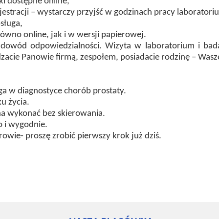
ki dostępne online,
jestracji – wystarczy przyjść w godzinach pracy laboratori
sługa,
wno online, jak i w wersji papierowej.
e dowód odpowiedzialności. Wizyta w laboratorium i bad
ądzacie Panowie firmą, zespołem, posiadacie rodzinę – Wasz
ga w diagnostyce chorób prostaty.
u życia.
a wykonać bez skierowania.
o i wygodnie.
wie- proszę zrobić pierwszy krok już dziś.