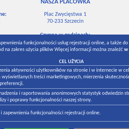
NASZA PLACÓWKA
ne:
Plac Zwycięstwa 1
k
70-233
Szczecin
Czynna w godzinach:
7:30-19:00 poniedziałek-piątek
apewnienia funkcjonalności usług rejestracji online, a także d
k
8:30-13:00 sobota
d na zakres użycia plików Więcej informacji można znaleźć
w 
CEL UŻYCIA
k
dzenia aktywności użytkowników na stronie i w internecie w
a wyświetlanych treści marketingowych, mierzenia skutecznoś
referencji.
omadzenia i raportowania anonimowych statystyk odwiedzin s
zy i poprawy funkcjonalności naszej strony.
 firm:
 zapewnienia funkcjonalności rejestracji online.