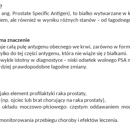
e?
z ang. Prostate Specific Antigen), to białko wytwarzane 
iem, ale również w wyniku różnych stanów – od łagodnego 
a ma znaczenie
uje całą pulę antygenu obecnego we krwi, zarówno w formie
ylko do tej części antygenu, która nie wiąże się z białkami.
ezwykle istotny w diagnostyce – niski odsetek wolnego PS
rdziej prawdopodobne łagodne zmiany.
ko element profilaktyki raka prostaty,
p. ojciec lub brat chorujący na raka prostaty),
y układu moczowo-płciowego: częstym oddawaniem moc
onitorowania przebiegu choroby i efektów leczenia.