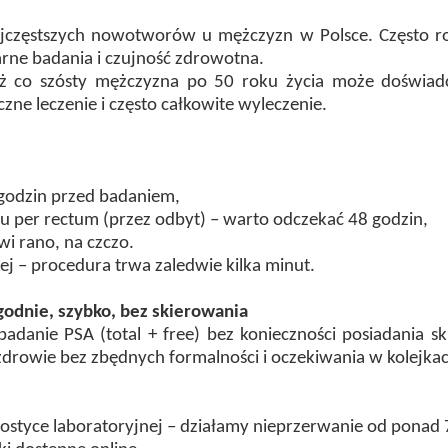
jczęstszych nowotworów u mężczyzn w Polsce. Często ro
arne badania i czujność zdrowotna.
aż co szósty mężczyzna po 50 roku życia może doświad
ne leczenie i często całkowite wyleczenie.
 godzin przed badaniem,
 per rectum (przez odbyt) – warto odczekać 48 godzin,
rwi rano, na czczo.
ej – procedura trwa zaledwie kilka minut.
odnie, szybko, bez skierowania
danie PSA (total + free) bez konieczności posiadania sk
zdrowie bez zbędnych formalności i oczekiwania w kolejka
ostyce laboratoryjnej – działamy nieprzerwanie od ponad 7