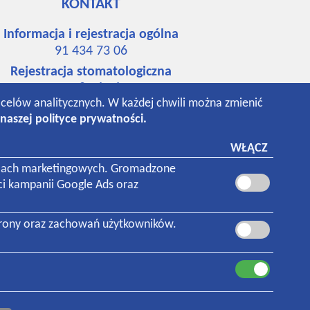
KONTAKT
Informacja i rejestracja ogólna
91 434 73 06
Rejestracja stomatologiczna
91 484 65 67
o celów analitycznych. W każdej chwili można zmienić
534 742 148
naszej polityce prywatności.
531 018 293
Laboratorium
WŁĄCZ
91 434 94 76
 celach marketingowych. Gromadzone
ci kampanii Google Ads oraz
trony oraz zachowań użytkowników.