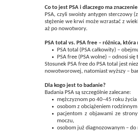
Co to jest PSA i dlaczego ma znaczeni
PSA, czyli swoisty antygen sterczowy (
stężenie we krwi może wzrastać z wiek
aż po nowotwory.
PSA total vs. PSA free – różnica, któr
PSA total (PSA całkowity) – obejm
PSA free (PSA wolne) – odnosi się t
Stosunek PSA free do PSA total jest ni
nowotworowej, natomiast wyższy – ba
Dla kogo jest to badanie?
Badania PSA są szczególnie zalecane:
mężczyznom po 40–45 roku życia ja
osobom z obciążeniem rodzinnym (n
pacjentom z objawami ze stron
moczu,
osobom już diagnozowanym – do m