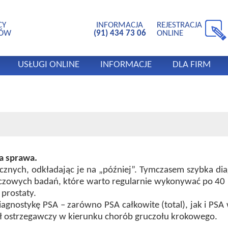
CY
INFORMACJA
REJESTRACJA
TÓW
(91) 434 73 06
ONLINE
USŁUGI ONLINE
INFORMACJE
DLA FIRM
ka sprawa.
cznych, odkładając je na „później”. Tymczasem szybka di
uczowych badań, które warto regularnie wykonywać po 40 
prostaty.
gnostykę PSA – zarówno PSA całkowite (total), jak i PSA w
ał ostrzegawczy w kierunku chorób gruczołu krokowego.