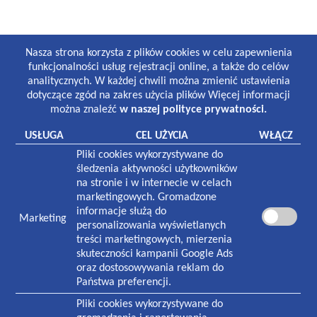
GODZINY PRACY
Nasza strona korzysta z plików cookies w celu zapewnienia
Lekarze i gabinety stomatologiczne:
funkcjonalności usług rejestracji online, a także do celów
8:30-19:00 poniedziałek-piątek
analitycznych. W każdej chwili można zmienić ustawienia
8:30-13:00 sobota
dotyczące zgód na zakres użycia plików Więcej informacji
można znaleźć
w naszej polityce prywatności.
Laboratorium:
7:00-16:00 poniedziałek-piątek
USŁUGA
CEL UŻYCIA
WŁĄCZ
8:30-12:30 sobota
Pliki cookies wykorzystywane do
Pracownia rentgenowska:
śledzenia aktywności użytkowników
8:00-18:30 poniedziałek-piątek
na stronie i w internecie w celach
8:30-13:00 sobota
marketingowych. Gromadzone
informacje służą do
Marketing
NASZA PLACÓWKA
personalizowania wyświetlanych
treści marketingowych, mierzenia
Plac Zwycięstwa 1
skuteczności kampanii Google Ads
70-233
Szczecin
oraz dostosowywania reklam do
Państwa preferencji.
Czynna w godzinach:
7:30-19:00 poniedziałek-piątek
Pliki cookies wykorzystywane do
8:30-13:00 sobota