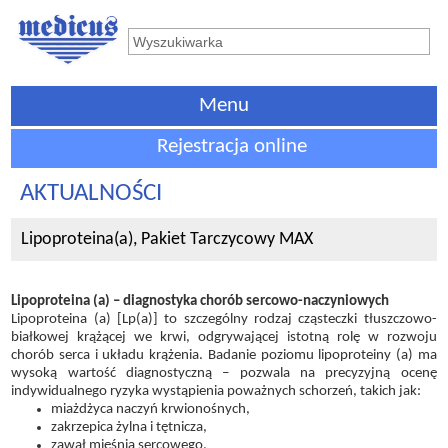
Menu
Rejestracja online
AKTUALNOŚCI
Lipoproteina(a), Pakiet Tarczycowy MAX
Lipoproteina (a) – diagnostyka chorób sercowo-naczyniowych
Lipoproteina (a) [Lp(a)] to szczególny rodzaj cząsteczki tłuszczowo-
białkowej krążącej we krwi, odgrywającej istotną rolę w rozwoju
chorób serca i układu krążenia. Badanie poziomu lipoproteiny (a) ma
wysoką wartość diagnostyczną – pozwala na precyzyjną ocenę
indywidualnego ryzyka wystąpienia poważnych schorzeń, takich jak:
miażdżyca naczyń krwionośnych,
zakrzepica żylna i tętnicza,
zawał mięśnia sercowego,