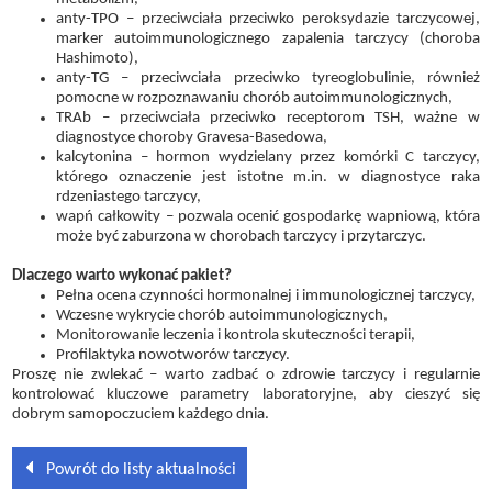
anty-TPO – przeciwciała przeciwko peroksydazie tarczycowej,
marker autoimmunologicznego zapalenia tarczycy (choroba
Hashimoto),
anty-TG – przeciwciała przeciwko tyreoglobulinie, również
pomocne w rozpoznawaniu chorób autoimmunologicznych,
TRAb – przeciwciała przeciwko receptorom TSH, ważne w
diagnostyce choroby Gravesa-Basedowa,
kalcytonina – hormon wydzielany przez komórki C tarczycy,
którego oznaczenie jest istotne m.in. w diagnostyce raka
rdzeniastego tarczycy,
wapń całkowity – pozwala ocenić gospodarkę wapniową, która
może być zaburzona w chorobach tarczycy i przytarczyc.
Dlaczego warto wykonać pakiet?
Pełna ocena czynności hormonalnej i immunologicznej tarczycy,
Wczesne wykrycie chorób autoimmunologicznych,
Monitorowanie leczenia i kontrola skuteczności terapii,
Profilaktyka nowotworów tarczycy.
Proszę nie zwlekać – warto zadbać o zdrowie tarczycy i regularnie
kontrolować kluczowe parametry laboratoryjne, aby cieszyć się
dobrym samopoczuciem każdego dnia.
Powrót do listy aktualności