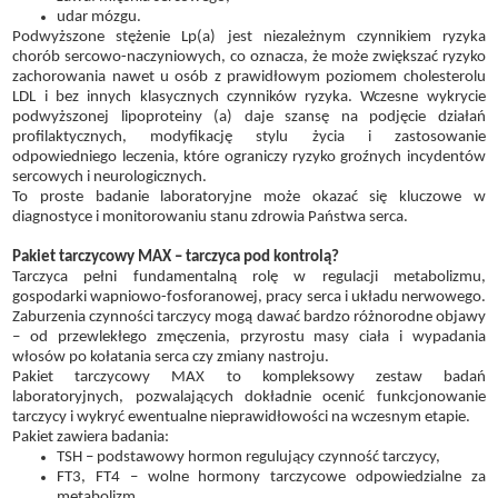
udar mózgu.
Podwyższone stężenie Lp(a) jest niezależnym czynnikiem ryzyka
chorób sercowo-naczyniowych, co oznacza, że może zwiększać ryzyko
zachorowania nawet u osób z prawidłowym poziomem cholesterolu
LDL i bez innych klasycznych czynników ryzyka. Wczesne wykrycie
podwyższonej lipoproteiny (a) daje szansę na podjęcie działań
profilaktycznych, modyfikację stylu życia i zastosowanie
odpowiedniego leczenia, które ograniczy ryzyko groźnych incydentów
sercowych i neurologicznych.
To proste badanie laboratoryjne może okazać się kluczowe w
diagnostyce i monitorowaniu stanu zdrowia Państwa serca.
Pakiet tarczycowy MAX – tarczyca pod kontrolą?
Tarczyca pełni fundamentalną rolę w regulacji metabolizmu,
gospodarki wapniowo-fosforanowej, pracy serca i układu nerwowego.
Zaburzenia czynności tarczycy mogą dawać bardzo różnorodne objawy
– od przewlekłego zmęczenia, przyrostu masy ciała i wypadania
włosów po kołatania serca czy zmiany nastroju.
Pakiet tarczycowy MAX to kompleksowy zestaw badań
laboratoryjnych, pozwalających dokładnie ocenić funkcjonowanie
tarczycy i wykryć ewentualne nieprawidłowości na wczesnym etapie.
Pakiet zawiera badania:
TSH – podstawowy hormon regulujący czynność tarczycy,
FT3, FT4 – wolne hormony tarczycowe odpowiedzialne za
metabolizm,