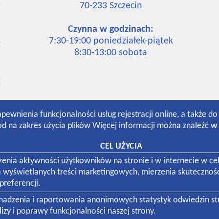
k
70-233
Szczecin
Czynna w godzinach:
7:30-19:00 poniedziałek-piątek
k
8:30-13:00 sobota
k
apewnienia funkcjonalności usług rejestracji online, a także d
d na zakres użycia plików Więcej informacji można znaleźć
w 
 firm:
CEL UŻYCIA
dzenia aktywności użytkowników na stronie i w internecie w
a wyświetlanych treści marketingowych, mierzenia skutecznoś
referencji.
omadzenia i raportowania anonimowych statystyk odwiedzin s
zy i poprawy funkcjonalności naszej strony.