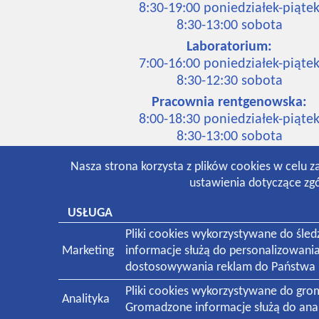
8:30-19:00 poniedziałek-piąte
8:30-13:00 sobota
Laboratorium:
7:00-16:00 poniedziałek-piąte
8:30-12:30 sobota
Pracownia rentgenowska:
8:00-18:30 poniedziałek-piąte
8:30-13:00 sobota
Nasza strona korzysta z plików cookies w celu z
ustawienia dotyczące zgó
Świadczymy usługi medyczne dla pacjentów
USŁUGA
Pliki cookies wykorzystywane do śle
Marketing
informacje służą do personalizowani
dostosowywania reklam do Państwa p
Pliki cookies wykorzystywane do gr
Analityka
Gromadzone informacje służą do anali