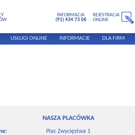
CY
INFORMACJA
REJESTRACJA
TÓW
(91) 434 73 06
ONLINE
USŁUGI ONLINE
INFORMACJE
DLA FIRM
NASZA PLACÓWKA
ne:
Plac Zwycięstwa 1