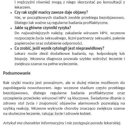
i mężczyźni również mogą z niego skorzystać po konsultacji z
lekarzem.
Czy rak szyjki macicy zawsze daje objawy?
Nie, w początkowych stadiach zwykle przebiega bezobjawowo.
Dlatego tak ważne są regularne badania profilaktyczne.
Jakie są główne czynniki ryzyka?
Do najważniejszych należą: zakażenie wirusem HPV, wczesne
rozpoczęcie życia seksualnego, liczni partnerzy seksualni, palenie
papierosów oraz osłabienie odporności.
Co zrobić, jeśli wynik cytologii jest nieprawidłowy?
Lekarz może zlecić dodatkowe badania, np. kolposkopię lub
biopsję. Wczesna diagnoza pozwala szybko wdrożyć leczenie i
zwiększa szanse na pełne wyleczenie.
Podsumowanie
Rak szyjki macicy jest poważnym, ale w dużej mierze możliwym do
zapobiegania nowotworem. Jego wczesne stadium często przebiega
bezobjawowo, dlatego regularne badania profilaktyczne oraz
szczepienia przeciwko wirusowi HPV są kluczowe. Świadome dbanie o
zdrowy styl życia i znajomość objawów alarmowych pozwalają na
szybką reakcję. Wczesne wykrycie choroby znacząco zwiększa szanse
na skuteczne leczenie, ratując życie i zdrowie kobiet.
Artykuł ma charakter informacyjny i nie zastępuje porady lekarskiej.