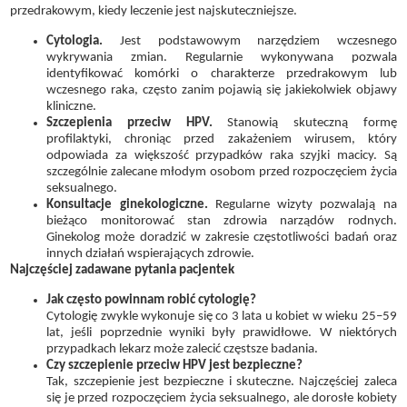
przedrakowym, kiedy leczenie jest najskuteczniejsze.
Cytologia.
Jest podstawowym narzędziem wczesnego
wykrywania zmian. Regularnie wykonywana pozwala
identyfikować komórki o charakterze przedrakowym lub
wczesnego raka, często zanim pojawią się jakiekolwiek objawy
kliniczne.
Szczepienia przeciw HPV.
Stanowią skuteczną formę
profilaktyki, chroniąc przed zakażeniem wirusem, który
odpowiada za większość przypadków raka szyjki macicy. Są
szczególnie zalecane młodym osobom przed rozpoczęciem życia
seksualnego.
Konsultacje ginekologiczne.
Regularne wizyty pozwalają na
bieżąco monitorować stan zdrowia narządów rodnych.
Ginekolog może doradzić w zakresie częstotliwości badań oraz
innych działań wspierających zdrowie.
Najczęściej zadawane pytania pacjentek
Jak często powinnam robić cytologię?
Cytologię zwykle wykonuje się co 3 lata u kobiet w wieku 25–59
lat, jeśli poprzednie wyniki były prawidłowe. W niektórych
przypadkach lekarz może zalecić częstsze badania.
Czy szczepienie przeciw HPV jest bezpieczne?
Tak, szczepienie jest bezpieczne i skuteczne. Najczęściej zaleca
się je przed rozpoczęciem życia seksualnego, ale dorosłe kobiety