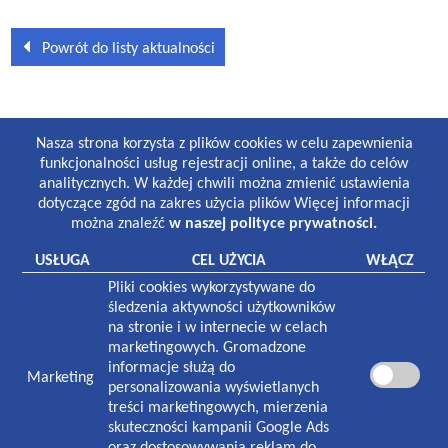
Powrót do listy aktualności
GODZINY PRACY
Nasza strona korzysta z plików cookies w celu zapewnienia
Lekarze i gabinety stomatologiczne:
funkcjonalności usług rejestracji online, a także do celów
8:30-19:00 poniedziałek-piątek
analitycznych. W każdej chwili można zmienić ustawienia
8:30-13:00 sobota
dotyczące zgód na zakres użycia plików Więcej informacji
można znaleźć
w naszej polityce prywatności.
Laboratorium:
7:00-16:00 poniedziałek-piątek
USŁUGA
CEL UŻYCIA
WŁĄCZ
8:30-12:30 sobota
Pliki cookies wykorzystywane do
Pracownia rentgenowska:
śledzenia aktywności użytkowników
8:00-18:30 poniedziałek-piątek
na stronie i w internecie w celach
8:30-13:00 sobota
marketingowych. Gromadzone
informacje służą do
Marketing
NASZA PLACÓWKA
personalizowania wyświetlanych
treści marketingowych, mierzenia
Plac Zwycięstwa 1
skuteczności kampanii Google Ads
70-233
Szczecin