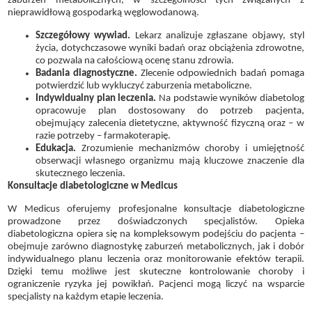
zaburzeń metabolicznych, w szczególności tych związanych z
nieprawidłową gospodarką węglowodanową.
Szczegółowy wywiad.
Lekarz analizuje zgłaszane objawy, styl
życia, dotychczasowe wyniki badań oraz obciążenia zdrowotne,
co pozwala na całościową ocenę stanu zdrowia.
Badania diagnostyczne.
Zlecenie odpowiednich badań pomaga
potwierdzić lub wykluczyć zaburzenia metaboliczne.
Indywidualny plan leczenia.
Na podstawie wyników diabetolog
opracowuje plan dostosowany do potrzeb pacjenta,
obejmujący zalecenia dietetyczne, aktywność fizyczną oraz – w
razie potrzeby – farmakoterapię.
Edukacja.
Zrozumienie mechanizmów choroby i umiejętność
obserwacji własnego organizmu mają kluczowe znaczenie dla
skutecznego leczenia.
Konsultacje diabetologiczne w Medicus
W Medicus oferujemy profesjonalne konsultacje diabetologiczne
prowadzone przez doświadczonych specjalistów. Opieka
diabetologiczna opiera się na kompleksowym podejściu do pacjenta –
obejmuje zarówno diagnostykę zaburzeń metabolicznych, jak i dobór
indywidualnego planu leczenia oraz monitorowanie efektów terapii.
Dzięki temu możliwe jest skuteczne kontrolowanie choroby i
ograniczenie ryzyka jej powikłań. Pacjenci mogą liczyć na wsparcie
specjalisty na każdym etapie leczenia.