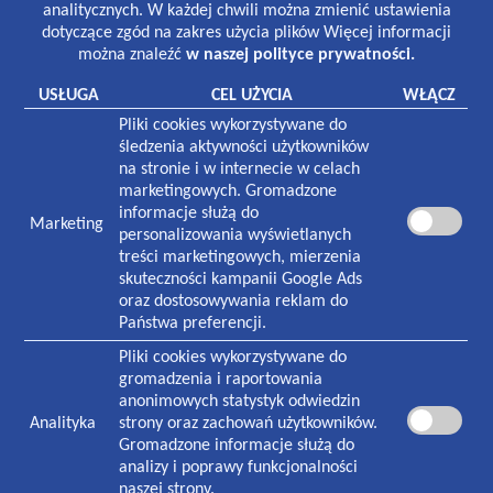
8:30-19:00 poniedziałek-piątek
analitycznych. W każdej chwili można zmienić ustawienia
8:30-13:00 sobota
dotyczące zgód na zakres użycia plików Więcej informacji
można znaleźć
w naszej polityce prywatności.
Laboratorium:
7:00-16:00 poniedziałek-piątek
USŁUGA
CEL UŻYCIA
WŁĄCZ
8:30-12:30 sobota
Pliki cookies wykorzystywane do
Pracownia rentgenowska:
śledzenia aktywności użytkowników
8:00-18:30 poniedziałek-piątek
na stronie i w internecie w celach
8:30-13:00 sobota
marketingowych. Gromadzone
informacje służą do
Marketing
NASZA PLACÓWKA
personalizowania wyświetlanych
treści marketingowych, mierzenia
Plac Zwycięstwa 1
skuteczności kampanii Google Ads
70-233
Szczecin
oraz dostosowywania reklam do
Państwa preferencji.
Czynna w godzinach:
7:30-19:00 poniedziałek-piątek
Pliki cookies wykorzystywane do
8:30-13:00 sobota
gromadzenia i raportowania
anonimowych statystyk odwiedzin
Analityka
strony oraz zachowań użytkowników.
KONTAKT
Gromadzone informacje służą do
Informacja i rejestracja ogólna
analizy i poprawy funkcjonalności
91 434 73 06
naszej strony.