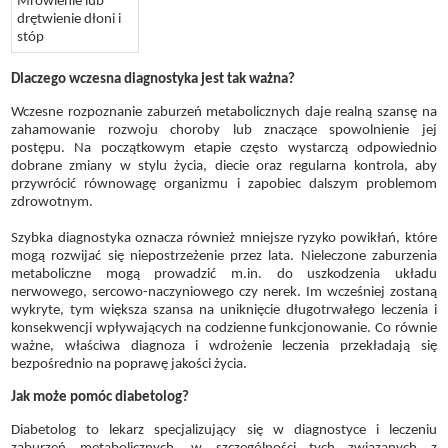
Mrowienie lub
drętwienie dłoni i
stóp
Dlaczego wczesna diagnostyka jest tak ważna?
Wczesne rozpoznanie zaburzeń metabolicznych daje realną szansę na
zahamowanie rozwoju choroby lub znaczące spowolnienie jej
postępu. Na początkowym etapie często wystarczą odpowiednio
dobrane zmiany w stylu życia, diecie oraz regularna kontrola, aby
przywrócić równowagę organizmu i zapobiec dalszym problemom
zdrowotnym.
Szybka diagnostyka oznacza również mniejsze ryzyko powikłań, które
mogą rozwijać się niepostrzeżenie przez lata. Nieleczone zaburzenia
metaboliczne mogą prowadzić m.in. do uszkodzenia układu
nerwowego, sercowo-naczyniowego czy nerek. Im wcześniej zostaną
wykryte, tym większa szansa na uniknięcie długotrwałego leczenia i
konsekwencji wpływających na codzienne funkcjonowanie. Co równie
ważne, właściwa diagnoza i wdrożenie leczenia przekładają się
bezpośrednio na poprawę jakości życia.
Jak może pomóc diabetolog?
Diabetolog to lekarz specjalizujący się w diagnostyce i leczeniu