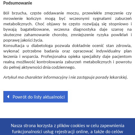
Podsumowanie
Ból brzucha, częste oddawanie moczu, przewlekłe zmęczenie czy
mrowienie kończyn mogą być wczesnymi sygnałami zaburzeń
metabolicznych. Choć objawy te często rozwijają się stopniowo i
bywają bagatelizowane, wczesna diagnostyka daje szansę na
skuteczne zahamowanie choroby, zmniejszenie ryzyka powikłań i
poprawę jakości życia.
Konsultacja u diabetologa pozwala dokładnie ocenić stan zdrowia,
wykonać potrzebne badania oraz opracować indywidualny plan
leczenia i wsparcia. Profesjonalna opieka specjalisty daje pacjentom
realną możliwość kontrolowania zaburzeń metabolicznych i powrotu
do pełnej aktywności dnia codziennego.
Artykuł ma charakter informacyjny i nie zastępuje porady lekarskiej.
Powrót do listy aktualności
GODZINY PRACY
Nasza strona korzysta z plików cookies w celu zapewnienia
Lekarze i gabinety stomatologiczne:
funkcjonalności usług rejestracji online, a także do celów