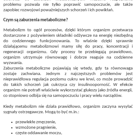
problemu pozwala nie tylko poprawić samopoczucie, ale także
zapobiec rozwojowi poważniejszych schorzeń i ich powikłań.
Czym są zaburzenia metaboliczne?
Metabolizm to ogół procesów, dzięki którym organizm przetwarza
dostarczone z pożywieniem składniki odżywcze na energię niezbędną
do codziennego funkcjonowania. To właśnie dzięki sprawnie
działającemu metabolizmowi mamy siłę do pracy, koncentracji i
regeneracji organizmu. Gdy procesy te przebiegają prawidłowo,
organizm utrzymuje równowagę i dobrze reaguje na codzienne
wyzwania.
Zaburzenia metaboliczne pojawiają się wtedy, gdy ta równowaga
zostaje zachwiana. Jednym z najczęstszych problemów jest
nieprawidłowa regulacja poziomu cukru we krwi, co może prowadzić
do takich schorzeń jak cukrzyca czy insulinooporność. W efekcie
organizm nie potrafi właściwie wykorzystać glukozy jako źródła energii,
co stopniowo odbija się na samopoczuciu i pracy wielu narządów.
Kiedy metabolizm nie działa prawidłowo, organizm zaczyna wysyłać
sygnały ostrzegawcze. Mogą to być m.in.:
przewlekłe zmęczenie,
wzmożone pragnienie,
częste oddawanie moczu,