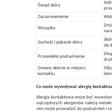
Jedn
Świąd skóry
prow
Zaczerwienienie
Wido
Zmia
Wysypka
nar
Skór
Suchość i pękanie skóry
się 
Dług
Przewlekłe podrażnienie
dra
Zmiany skórne w miejscu
Obja
kontaktu
iden
Co może wywoływać alergię kontakto
Alergia kontaktowa może być wywołana 
najczęstszych alergenów należą metale, 
nim może prowadzić do podrażnień i rea