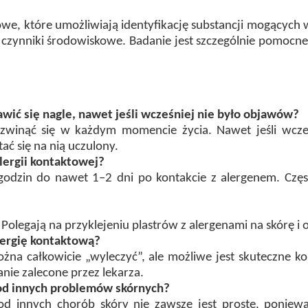
e, które umożliwiają identyfikację substancji mogących w
e czynniki środowiskowe. Badanie jest szczególnie pomoc
wić się nagle, nawet jeśli wcześniej nie było objawów?
ozwinąć się w każdym momencie życia. Nawet jeśli wcz
ać się na nią uczulony.
alergii kontaktowej?
odzin do nawet 1–2 dni po kontakcie z alergenem. Częs
 Polegają na przyklejeniu plastrów z alergenami na skórę i o
lergię kontaktową?
ożna całkowicie „wyleczyć”, ale możliwe jest skuteczne 
nie zalecone przez lekarza.
 od innych problemów skórnych?
j od innych chorób skóry nie zawsze jest proste, poni