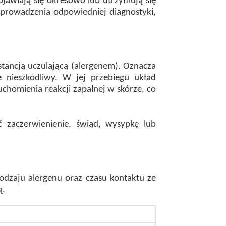
jawiają się okresowo lub utrzymują się
eprowadzenia odpowiedniej diagnostyki,
stancją uczulającą (alergenem). Oznacza
 nieszkodliwy. W jej przebiegu układ
chomienia reakcji zapalnej w skórze, co
zaczerwienienie, świąd, wysypkę lub
rodzaju alergenu oraz czasu kontaktu ze
ą.