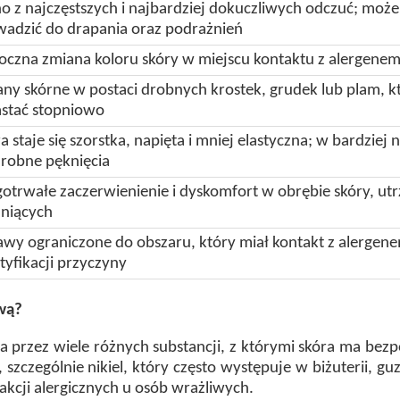
o z najczęstszych i najbardziej dokuczliwych odczuć; może 
adzić do drapania oraz podrażnień
czna zmiana koloru skóry w miejscu kontaktu z alergenem
ny skórne w postaci drobnych krostek, grudek lub plam, k
astać stopniowo
a staje się szorstka, napięta i mniej elastyczna; w bardzi
drobne pęknięcia
otrwałe zaczerwienienie i dyskomfort w obrębie skóry, u
żniących
wy ograniczone do obszaru, który miał kontakt z alergene
tyfikacji przyczyny
wą?
przez wiele różnych substancji, z którymi skóra ma bezp
szczególnie nikiel, który często występuje w biżuterii, gu
kcji alergicznych u osób wrażliwych.