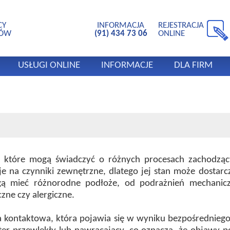
CY
INFORMACJA
REJESTRACJA
TÓW
(91) 434 73 06
ONLINE
USŁUGI ONLINE
INFORMACJE
DLA FIRM
 które mogą świadczyć o różnych procesach zachodzący
je na czynniki zewnętrzne, dlatego jej stan może dostar
ą mieć różnorodne podłoże, od podrażnień mechaniczn
zne czy alergiczne.
a kontaktowa, która pojawia się w wyniku bezpośredniego 