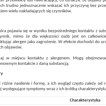
er przewlekły lub nawracający, co oznacza, że objawy po
ach trudno jednoznacznie wskazać ich przyczynę bez prz
iem wielu nakładających się czynników.
która pojawia się w wyniku bezpośredniego kontaktu z sub
nnik, mimo że dla większości osób jest on całkowicie
tując alergen jako zagrożenie. W efekcie dochodzi do uru
ych objawów.
zaj w miejscu kontaktu z alergenem. Mogą obejmować 
 ponownym kontakcie z daną substancją.
ry
różne nasilenie i formę, a ich wygląd często zależy od 
ej występujące symptomy wraz z ich krótką charakterystyk
Charakterystyka