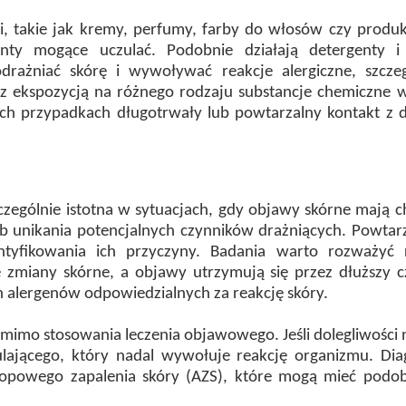
, takie jak kremy, perfumy, farby do włosów czy produkt
ty mogące uczulać. Podobnie działają detergenty i ś
ażniać skórę i wywoływać reakcje alergiczne, szczegó
 ekspozycją na różnego rodzaju substancje chemiczne w 
kich przypadkach długotrwały lub powtarzalny kontakt z 
szczególnie istotna w sytuacjach, gdy objawy skórne mają
ub unikania potencjalnych czynników drażniących. Powtar
entyfikowania ich przyczyny. Badania warto rozważyć
 zmiany skórne, a objawy utrzymują się przez dłuższy 
 alergenów odpowiedzialnych za reakcję skóry.
mimo stosowania leczenia objawowego. Jeśli dolegliwości 
lającego, który nadal wywołuje reakcję organizmu. Dia
 atopowego zapalenia skóry (AZS), które mogą mieć po