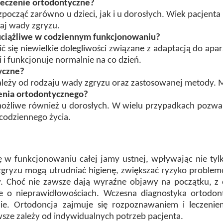
leczenie ortodontyczne?
począć zarówno u dzieci, jak i u dorosłych. Wiek pacjent
zaj wady zgryzu.
 uciążliwe w codziennym funkcjonowaniu?
 się niewielkie dolegliwości związane z adaptacją do apa
 i funkcjonuje normalnie na co dzień.
yczne?
zależy od rodzaju wady zgryzu oraz zastosowanej metody. Mo
zenia ortodontycznego?
 możliwe również u dorosłych. W wielu przypadkach pozwal
 codziennego życia.
 w funkcjonowaniu całej jamy ustnej, wpływając nie tylk
gryzu mogą utrudniać higienę, zwiększać ryzyko probl
ów. Choć nie zawsze dają wyraźne objawy na początku, z 
 o nieprawidłowościach. Wczesna diagnostyka ortodonty
e. Ortodoncja zajmuje się rozpoznawaniem i leczenie
wsze zależy od indywidualnych potrzeb pacjenta.