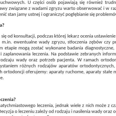
żuchwowych. U części osób pojawiają się również trudn
wy związane z wadami zgryzu warto obserwować i w razie
nić stan jamy ustnej i ograniczyć pogłębianie się problemó
na?
ię od konsultacji, podczas której lekarz ocenia ustawien
ą m.in. ewentualne wady zgryzu, stłoczenia zębów czy 
m etapie mogą zostać wykonane badania diagnostyczne, 
i zaplanowania leczenia. Na podstawie zebranych infor
odzaju wady oraz potrzeb pacjenta. W ramach ortodonc
zystaniem różnych rodzajów aparatów ortodontycznych,
h ortodoncji oferujemy: aparaty ruchome, aparaty stałe 
e.
eczenia?
atychmiastowego leczenia, jednak wiele z nich może z 
Decyzja o leczeniu zależy od rodzaju i nasilenia wady oraz o