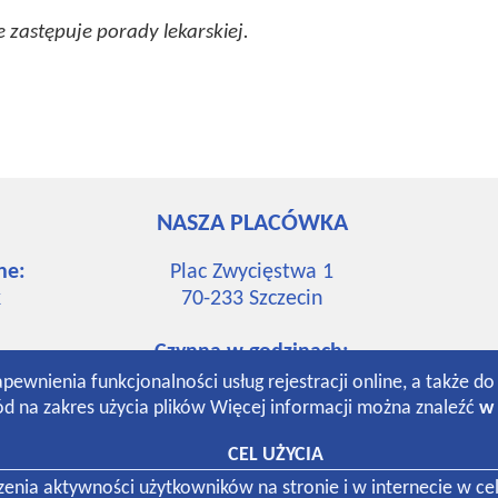
 zastępuje porady lekarskiej.
NASZA PLACÓWKA
ne:
Plac Zwycięstwa 1
k
70-233
Szczecin
Czynna w godzinach:
7:30-19:00 poniedziałek-piątek
apewnienia funkcjonalności usług rejestracji online, a także d
k
8:30-13:00 sobota
d na zakres użycia plików Więcej informacji można znaleźć
w 
CEL UŻYCIA
k
dzenia aktywności użytkowników na stronie i w internecie w