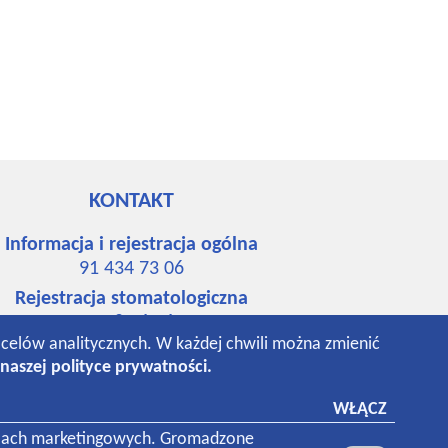
KONTAKT
Informacja i rejestracja ogólna
91 434 73 06
Rejestracja stomatologiczna
91 484 65 67
o celów analitycznych. W każdej chwili można zmienić
534 742 148
naszej polityce prywatności.
531 018 293
Laboratorium
WŁĄCZ
91 434 94 76
 celach marketingowych. Gromadzone