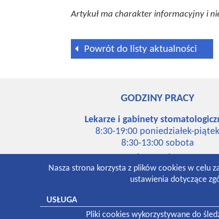
Artykuł ma charakter informacyjny i nie
Powrót do listy aktualności
GODZINY PRACY
Lekarze i gabinety stomatologicz
8:30-19:00 poniedziałek-piąte
8:30-13:00 sobota
Laboratorium:
Nasza strona korzysta z plików cookies w celu z
7:00-16:00 poniedziałek-piąte
ustawienia dotyczące zgó
8:30-12:30 sobota
Pracownia rentgenowska:
USŁUGA
8:00-18:30 poniedziałek-piąte
Pliki cookies wykorzystywane do śle