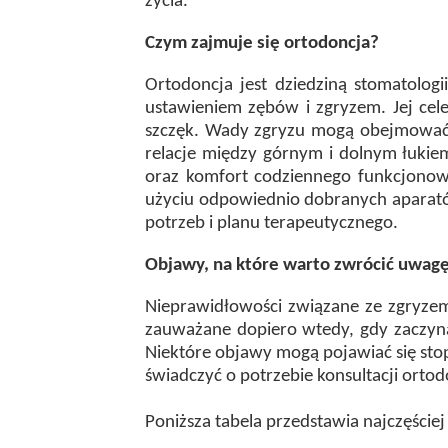
życia.
Czym zajmuje się ortodoncja?
Ortodoncja jest dziedziną stomatolog
ustawieniem zębów i zgryzem. Jej cel
szczęk. Wady zgryzu mogą obejmować m
relacje między górnym i dolnym łuki
oraz komfort codziennego funkcjonowa
użyciu odpowiednio dobranych aparató
potrzeb i planu terapeutycznego.
Objawy, na które warto zwrócić uwag
Nieprawidłowości związane ze zgryzem
zauważane dopiero wtedy, gdy zaczyna
Niektóre objawy mogą pojawiać się sto
świadczyć o potrzebie konsultacji ortod
Poniższa tabela przedstawia najczęście