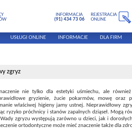
CY
INFORMACJA
REJESTRACJA
TÓW
(91) 434 73 06
ONLINE
USŁUGI ONLINE
INFORMACJE
DLA FIRM
wy zgryz
czenie nie tylko dla estetyki uśmiechu, ale również
prawidłowe gryzienie, żucie pokarmów, mowę oraz 
manie właściwej higieny jamy ustnej. Nieprawidłowy zgr
jąc ryzyko próchnicy i stanów zapalnych dziąseł. Mogą r
 Wady zgryzu występują zarówno u dzieci, jak i dorosłyc
Leczenie ortodontyczne może mieć znaczenie także dla zdr