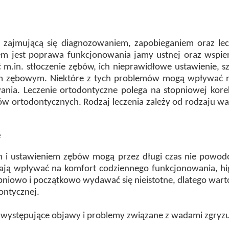
ii zajmującą się diagnozowaniem, zapobieganiem oraz l
em jest poprawa funkcjonowania jamy ustnej oraz wspie
.in. stłoczenie zębów, ich nieprawidłowe ustawienie, 
em zębowym. Niektóre z tych problemów mogą wpływać na
nia. Leczenie ortodontyczne polega na stopniowej kore
w ortodontycznych. Rodzaj leczenia zależy od rodzaju wa
ę
 i ustawieniem zębów mogą przez długi czas nie powodo
ją wpływać na komfort codziennego funkcjonowania, hig
pniowo i początkowo wydawać się nieistotne, dlatego war
ontycznej.
j występujące objawy i problemy związane z wadami zgryzu