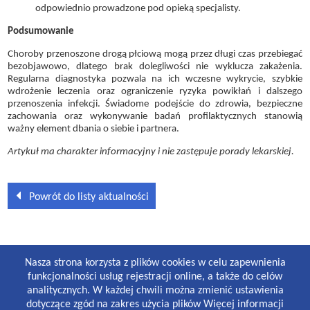
odpowiednio prowadzone pod opieką specjalisty.
Podsumowanie
Choroby przenoszone drogą płciową mogą przez długi czas przebiegać
bezobjawowo, dlatego brak dolegliwości nie wyklucza zakażenia.
Regularna diagnostyka pozwala na ich wczesne wykrycie, szybkie
wdrożenie leczenia oraz ograniczenie ryzyka powikłań i dalszego
przenoszenia infekcji. Świadome podejście do zdrowia, bezpieczne
zachowania oraz wykonywanie badań profilaktycznych stanowią
ważny element dbania o siebie i partnera.
Artykuł ma charakter informacyjny i nie zastępuje porady lekarskiej.
Powrót do listy aktualności
GODZINY PRACY
Nasza strona korzysta z plików cookies w celu zapewnienia
Lekarze i gabinety stomatologiczne:
funkcjonalności usług rejestracji online, a także do celów
8:30-19:00 poniedziałek-piątek
analitycznych. W każdej chwili można zmienić ustawienia
8:30-13:00 sobota
dotyczące zgód na zakres użycia plików Więcej informacji