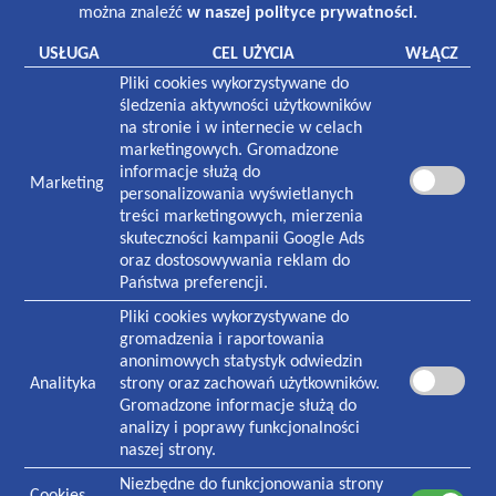
można znaleźć
w naszej polityce prywatności.
Laboratorium:
7:00-16:00 poniedziałek-piątek
USŁUGA
CEL UŻYCIA
WŁĄCZ
8:30-12:30 sobota
Pliki cookies wykorzystywane do
Pracownia rentgenowska:
śledzenia aktywności użytkowników
8:00-18:30 poniedziałek-piątek
na stronie i w internecie w celach
8:30-13:00 sobota
marketingowych. Gromadzone
informacje służą do
Marketing
NASZA PLACÓWKA
personalizowania wyświetlanych
treści marketingowych, mierzenia
Plac Zwycięstwa 1
skuteczności kampanii Google Ads
70-233
Szczecin
oraz dostosowywania reklam do
Państwa preferencji.
Czynna w godzinach:
7:30-19:00 poniedziałek-piątek
Pliki cookies wykorzystywane do
8:30-13:00 sobota
gromadzenia i raportowania
anonimowych statystyk odwiedzin
Analityka
strony oraz zachowań użytkowników.
KONTAKT
Gromadzone informacje służą do
Informacja i rejestracja ogólna
analizy i poprawy funkcjonalności
91 434 73 06
naszej strony.
Rejestracja stomatologiczna
Niezbędne do funkcjonowania strony
91 484 65 67