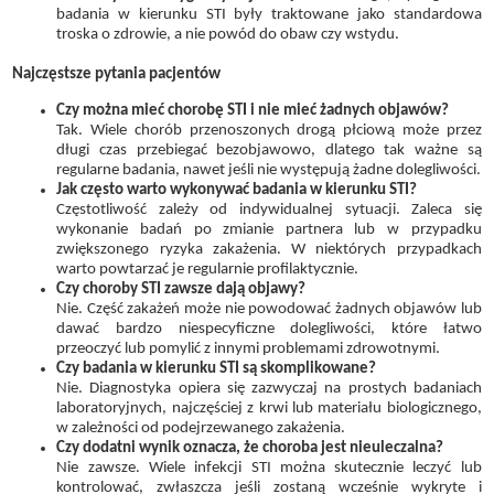
badania w kierunku STI były traktowane jako standardowa
troska o zdrowie, a nie powód do obaw czy wstydu.
Najczęstsze pytania pacjentów
Czy można mieć chorobę STI i nie mieć żadnych objawów?
Tak. Wiele chorób przenoszonych drogą płciową może przez
długi czas przebiegać bezobjawowo, dlatego tak ważne są
regularne badania, nawet jeśli nie występują żadne dolegliwości.
Jak często warto wykonywać badania w kierunku STI?
Częstotliwość zależy od indywidualnej sytuacji. Zaleca się
wykonanie badań po zmianie partnera lub w przypadku
zwiększonego ryzyka zakażenia. W niektórych przypadkach
warto powtarzać je regularnie profilaktycznie.
Czy choroby STI zawsze dają objawy?
Nie. Część zakażeń może nie powodować żadnych objawów lub
dawać bardzo niespecyficzne dolegliwości, które łatwo
przeoczyć lub pomylić z innymi problemami zdrowotnymi.
Czy badania w kierunku STI są skomplikowane?
Nie. Diagnostyka opiera się zazwyczaj na prostych badaniach
laboratoryjnych, najczęściej z krwi lub materiału biologicznego,
w zależności od podejrzewanego zakażenia.
Czy dodatni wynik oznacza, że choroba jest nieuleczalna?
Nie zawsze. Wiele infekcji STI można skutecznie leczyć lub
kontrolować, zwłaszcza jeśli zostaną wcześnie wykryte i