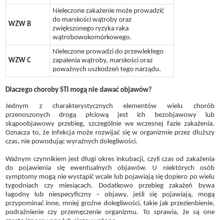
Nieleczone zakażenie może prowadzić
do marskości wątroby oraz
WZW B
zwiększonego ryzyka raka
wątrobowokomórkowego.
Nieleczone prowadzi do przewlekłego
WZW C
zapalenia wątroby, marskości oraz
poważnych uszkodzeń tego narządu.
Dlaczego choroby STI mogą nie dawać objawów?
Jednym z charakterystycznych elementów wielu chorób
przenoszonych drogą płciową jest ich bezobjawowy lub
skąpoobjawowy przebieg, szczególnie we wczesnej fazie zakażenia.
Oznacza to, że infekcja może rozwijać się w organizmie przez dłuższy
czas, nie powodując wyraźnych dolegliwości.
Ważnym czynnikiem jest długi okres inkubacji, czyli czas od zakażenia
do pojawienia się ewentualnych objawów. U niektórych osób
symptomy mogą nie wystąpić wcale lub pojawiają się dopiero po wielu
tygodniach czy miesiącach. Dodatkowo przebieg zakażeń bywa
łagodny lub niespecyficzny – objawy, jeśli się pojawiają, mogą
przypominać inne, mniej groźne dolegliwości, takie jak przezienbienie,
podrażnienie czy przemęczenie organizmu. To sprawia, że są one