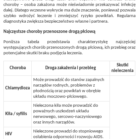
choroby – osoba zakażona może nieświadomie przekazywać infekcję
dalej. Dlatego wczesne wykrycie ma duże znaczenie, ponieważ pozwala
szybko wdrożyć leczenie i zmniejszyć ryzyko powikłań. Regularna
diagnostyka zwiększa bezpieczeństwo własne i partnera.
Najczęstsze choroby przenoszone drogą płciową
Poniższa tabela przedstawia charakterystykę najczęściej
występujących chorób przenoszonych drogą płciową, ich przebieg oraz
potencjalne skutki braku podjęcia leczenia.
Skutki
Choroba
Droga zakażenia i przebieg
nieleczenia
Może prowadzić do stanów zapalnych
narządów rodnych, problemów z
Chlamydioza
płodnością oraz powikłań w obrębie
układu moczowo-płciowego.
Nieleczona kiła może prowadzić do
poważnych uszkodzeń układu
Kiła / syfilis
nerwowego, sercowo-naczyniowego
oraz innych narządów.
Nieleczone prowadzi do stopniowego
HIV
osłabienia odporności i rozwoju AIDS.