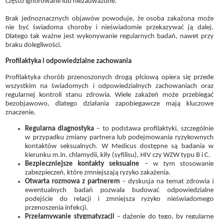
często ignorowane lub niezauważone.
Brak jednoznacznych objawów powoduje, że osoba zakażona może
nie być świadoma choroby i nieświadomie przekazywać ją dalej.
Dlatego tak ważne jest wykonywanie regularnych badań, nawet przy
braku dolegliwości.
Profilaktyka i odpowiedzialne zachowania
Profilaktyka chorób przenoszonych drogą płciową opiera się przede
wszystkim na świadomych i odpowiedzialnych zachowaniach oraz
regularnej kontroli stanu zdrowia. Wiele zakażeń może przebiegać
bezobjawowo, dlatego działania zapobiegawcze mają kluczowe
znaczenie.
Regularna diagnostyka
– to podstawa profilaktyki, szczególnie
w przypadku zmiany partnera lub podejmowania ryzykownych
kontaktów seksualnych. W Medicus dostępne są badania w
kierunku m.in. chlamydii, kiły (syfilisu), HIV czy WZW typu B i C.
Bezpieczniejsze kontakty seksualne
– w tym stosowanie
zabezpieczeń, które zmniejszają ryzyko zakażenia.
Otwarta rozmowa z partnerem
– dyskusja na temat zdrowia i
ewentualnych badań pozwala budować odpowiedzialne
podejście do relacji i zmniejsza ryzyko nieświadomego
przenoszenia infekcji.
Przełamywanie stygmatyzacji
– dążenie do tego, by regularne