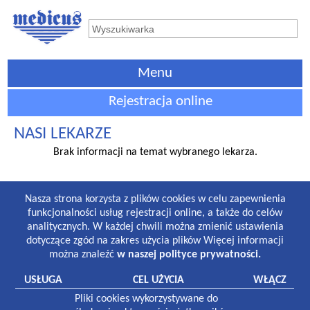
Menu
Rejestracja online
NASI LEKARZE
Brak informacji na temat wybranego lekarza.
GODZINY PRACY
Nasza strona korzysta z plików cookies w celu zapewnienia
Lekarze i gabinety stomatologiczne:
funkcjonalności usług rejestracji online, a także do celów
8:30-19:00 poniedziałek-piątek
analitycznych. W każdej chwili można zmienić ustawienia
8:30-13:00 sobota
dotyczące zgód na zakres użycia plików Więcej informacji
można znaleźć
w naszej polityce prywatności.
Laboratorium:
7:00-16:00 poniedziałek-piątek
USŁUGA
CEL UŻYCIA
WŁĄCZ
8:30-12:30 sobota
Pliki cookies wykorzystywane do
Pracownia rentgenowska: