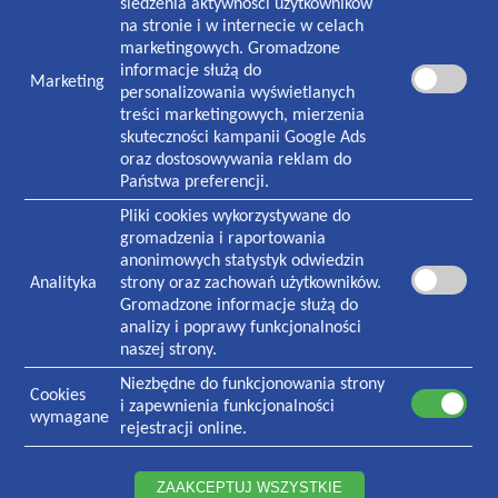
śledzenia aktywności użytkowników
8:00-18:30 poniedziałek-piątek
na stronie i w internecie w celach
8:30-13:00 sobota
marketingowych. Gromadzone
informacje służą do
Marketing
NASZA PLACÓWKA
personalizowania wyświetlanych
treści marketingowych, mierzenia
Plac Zwycięstwa 1
skuteczności kampanii Google Ads
70-233
Szczecin
oraz dostosowywania reklam do
Państwa preferencji.
Czynna w godzinach:
7:30-19:00 poniedziałek-piątek
Pliki cookies wykorzystywane do
8:30-13:00 sobota
gromadzenia i raportowania
anonimowych statystyk odwiedzin
Analityka
strony oraz zachowań użytkowników.
KONTAKT
Gromadzone informacje służą do
Informacja i rejestracja ogólna
analizy i poprawy funkcjonalności
91 434 73 06
naszej strony.
Rejestracja stomatologiczna
Niezbędne do funkcjonowania strony
91 484 65 67
Cookies
i zapewnienia funkcjonalności
534 742 148
wymagane
rejestracji online.
531 018 293
Laboratorium
ZAAKCEPTUJ WSZYSTKIE
91 434 94 76