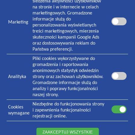
śledzenia aktywności użytkowników
8:00-18:30 poniedziałek-piątek
na stronie i w internecie w celach
8:30-13:00 sobota
marketingowych. Gromadzone
informacje służą do
Marketing
NASZA PLACÓWKA
personalizowania wyświetlanych
treści marketingowych, mierzenia
Plac Zwycięstwa 1
skuteczności kampanii Google Ads
70-233
Szczecin
oraz dostosowywania reklam do
Państwa preferencji.
Czynna w godzinach:
7:30-19:00 poniedziałek-piątek
Pliki cookies wykorzystywane do
8:30-13:00 sobota
gromadzenia i raportowania
anonimowych statystyk odwiedzin
Analityka
strony oraz zachowań użytkowników.
KONTAKT
Gromadzone informacje służą do
Informacja i rejestracja ogólna
analizy i poprawy funkcjonalności
91 434 73 06
naszej strony.
Rejestracja stomatologiczna
Niezbędne do funkcjonowania strony
91 484 65 67
Cookies
i zapewnienia funkcjonalności
534 742 148
wymagane
rejestracji online.
531 018 293
Laboratorium
ZAAKCEPTUJ WSZYSTKIE
91 434 94 76