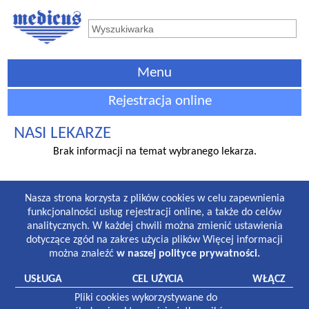
Menu
Rejestracja online
NASI LEKARZE
Brak informacji na temat wybranego lekarza.
GODZINY PRACY
Nasza strona korzysta z plików cookies w celu zapewnienia
Lekarze i gabinety stomatologiczne:
funkcjonalności usług rejestracji online, a także do celów
8:30-19:00 poniedziałek-piątek
analitycznych. W każdej chwili można zmienić ustawienia
8:30-13:00 sobota
dotyczące zgód na zakres użycia plików Więcej informacji
można znaleźć
w naszej polityce prywatności.
Laboratorium:
7:00-16:00 poniedziałek-piątek
USŁUGA
CEL UŻYCIA
WŁĄCZ
8:30-12:30 sobota
Pliki cookies wykorzystywane do
Pracownia rentgenowska: