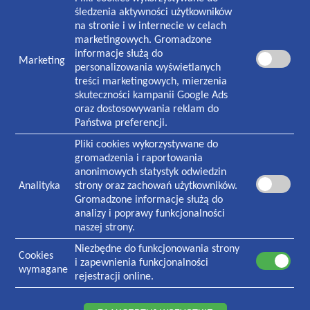
Pracownia rentgenowska:
śledzenia aktywności użytkowników
8:00-18:30 poniedziałek-piątek
na stronie i w internecie w celach
8:30-13:00 sobota
marketingowych. Gromadzone
informacje służą do
Marketing
NASZA PLACÓWKA
personalizowania wyświetlanych
treści marketingowych, mierzenia
Plac Zwycięstwa 1
skuteczności kampanii Google Ads
70-233
Szczecin
oraz dostosowywania reklam do
Państwa preferencji.
Czynna w godzinach:
7:30-19:00 poniedziałek-piątek
Pliki cookies wykorzystywane do
8:30-13:00 sobota
gromadzenia i raportowania
anonimowych statystyk odwiedzin
Analityka
strony oraz zachowań użytkowników.
KONTAKT
Gromadzone informacje służą do
Informacja i rejestracja ogólna
analizy i poprawy funkcjonalności
91 434 73 06
naszej strony.
Rejestracja stomatologiczna
Niezbędne do funkcjonowania strony
91 484 65 67
Cookies
i zapewnienia funkcjonalności
534 742 148
wymagane
rejestracji online.
531 018 293
Laboratorium