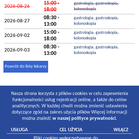
15:00 -
gastrologia, gastroskopia,
2026-08-26
kolonoskopia
18:00
08:30 -
gastrologia, gastroskopia,
2026-08-27
kolonoskopia
13:00
15:00 -
gastrologia, gastroskopia,
2026-09-02
kolonoskopia
18:00
08:30 -
gastrologia, gastroskopia,
2026-09-03
kolonoskopia
13:00
Powrót do listy lekarzy
GODZINY PRACY
Nasza strona korzysta z plików cookies w celu zapewnienia
Lekarze i gabinety stomatologiczne:
funkcjonalności usług rejestracji online, a także do celów
8:30-19:00 poniedziałek-piątek
analitycznych. W każdej chwili można zmienić ustawienia
8:30-13:00 sobota
dotyczące zgód na zakres użycia plików Więcej informacji
można znaleźć
w naszej polityce prywatności.
Laboratorium:
7:00-16:00 poniedziałek-piątek
USŁUGA
CEL UŻYCIA
WŁĄCZ
8:30-12:30 sobota
Pliki cookies wykorzystywane do