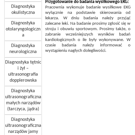
Przygotowanie do badania wysiłkowego EKG:
Diagnostyka
Pracownia wykonuje badanie wysiłkowe EKG
okulistyczna
wyłącznie na podstawie skierowania od
lekarza. W dniu badania należy przyjąć
Diagnostyka
zalecane leki. Na badanie prosimy zgłosić się w
otolaryngologiczn
stroju i obuwiu sportowym. Prosimy także, o
zabranie wcześniejszych wyników badań
a
kardiologicznych o ile były wykonywane. W
czasie badania należy informować o
Diagnostyka
wystąpieniu nagłych dolegliwości.
neurologiczna
Diagnostyka tętnic
i żył –
ultrasonografia
dopplerowska
Diagnostyka
ultrasonograficzna
małych narządów
(tarczyca, jądra)
Diagnostyka
ultrasonograficzna
narządów jamy