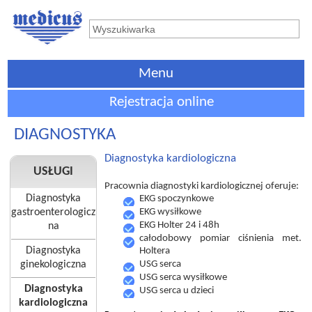
Menu
Rejestracja online
DIAGNOSTYKA
Diagnostyka kardiologiczna
USŁUGI
Pracownia diagnostyki kardiologicznej oferuje:
Diagnostyka
EKG spoczynkowe
gastroenterologicz
EKG wysiłkowe
EKG Holter 24 i 48h
na
całodobowy pomiar ciśnienia met.
Diagnostyka
Holtera
ginekologiczna
USG serca
USG serca wysiłkowe
Diagnostyka
USG serca u dzieci
kardiologiczna