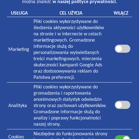
można znaleźć
w naszej polityce prywatności.
Laboratorium:
7:00-16:00 poniedziałek-piątek
USŁUGA
CEL UŻYCIA
WŁĄCZ
8:30-12:30 sobota
Pliki cookies wykorzystywane do
Pracownia rentgenowska:
śledzenia aktywności użytkowników
8:00-18:30 poniedziałek-piątek
na stronie i w internecie w celach
8:30-13:00 sobota
marketingowych. Gromadzone
informacje służą do
Marketing
NASZA PLACÓWKA
personalizowania wyświetlanych
treści marketingowych, mierzenia
Plac Zwycięstwa 1
skuteczności kampanii Google Ads
70-233
Szczecin
oraz dostosowywania reklam do
Państwa preferencji.
Czynna w godzinach:
7:30-19:00 poniedziałek-piątek
Pliki cookies wykorzystywane do
8:30-13:00 sobota
gromadzenia i raportowania
anonimowych statystyk odwiedzin
Analityka
strony oraz zachowań użytkowników.
KONTAKT
Gromadzone informacje służą do
Informacja i rejestracja ogólna
analizy i poprawy funkcjonalności
91 434 73 06
naszej strony.
Rejestracja stomatologiczna
Niezbędne do funkcjonowania strony
91 484 65 67
Cookies