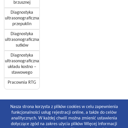
brzusznej
Diagnostyka
ultrasonograficzna
przepuklin
Diagnostyka
ultrasonograficzna
sutków
Diagnostyka
ultrasonograficzna
układu kostno –
stawowego
Pracownia RTG
GODZINY PRACY
Nasza strona korzysta z plików cookies w celu zapewnienia
Lekarze i gabinety stomatologiczne:
funkcjonalności usług rejestracji online, a także do celów
8:30-19:00 poniedziałek-piątek
analitycznych. W każdej chwili można zmienić ustawienia
8:30-13:00 sobota
dotyczące zgód na zakres użycia plików Więcej informacji