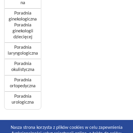
na
Poradnia
ginekologiczna
Poradnia
ginekologii
dziecięcej
Poradnia
laryngologiczna
Poradnia
okulistyczna
Poradnia
ortopedyczna
Poradnia
urologiczna
GODZINY PRACY
Nasza strona korzysta z plików cookies w celu zapewnienia
Lekarze i gabinety stomatologiczne: