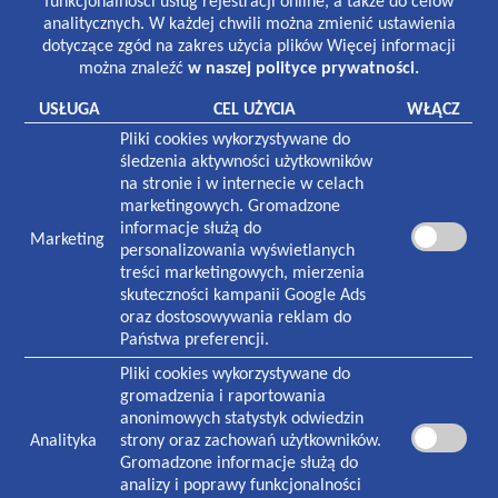
funkcjonalności usług rejestracji online, a także do celów
8:30-19:00 poniedziałek-piątek
analitycznych. W każdej chwili można zmienić ustawienia
8:30-13:00 sobota
dotyczące zgód na zakres użycia plików Więcej informacji
można znaleźć
w naszej polityce prywatności.
Laboratorium:
7:00-16:00 poniedziałek-piątek
USŁUGA
CEL UŻYCIA
WŁĄCZ
8:30-12:30 sobota
Pliki cookies wykorzystywane do
Pracownia rentgenowska:
śledzenia aktywności użytkowników
8:00-18:30 poniedziałek-piątek
na stronie i w internecie w celach
8:30-13:00 sobota
marketingowych. Gromadzone
informacje służą do
Marketing
NASZA PLACÓWKA
personalizowania wyświetlanych
treści marketingowych, mierzenia
Plac Zwycięstwa 1
skuteczności kampanii Google Ads
70-233
Szczecin
oraz dostosowywania reklam do
Państwa preferencji.
Czynna w godzinach:
7:30-19:00 poniedziałek-piątek
Pliki cookies wykorzystywane do
8:30-13:00 sobota
gromadzenia i raportowania
anonimowych statystyk odwiedzin
Analityka
strony oraz zachowań użytkowników.
KONTAKT
Gromadzone informacje służą do
Informacja i rejestracja ogólna
analizy i poprawy funkcjonalności