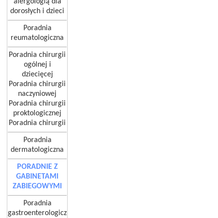
alergologią dla
dorosłych i dzieci
Poradnia
reumatologiczna
Poradnia chirurgii
ogólnej i
dziecięcej
Poradnia chirurgii
naczyniowej
Poradnia chirurgii
proktologicznej
Poradnia chirurgii
Poradnia
dermatologiczna
PORADNIE Z
GABINETAMI
ZABIEGOWYMI
Poradnia
gastroenterologicz